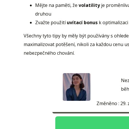
Mějte na paměti, že
volatility
je proměnlivá
druhou
Zvažte použití
uvítací bonus
k optimalizaci
Všechny tyto tipy by měly být používány s ohle
maximalizovat potěšení, nikoli za každou cenu us
nebezpečného chování.
Nez
běh
Změněno :
29. 