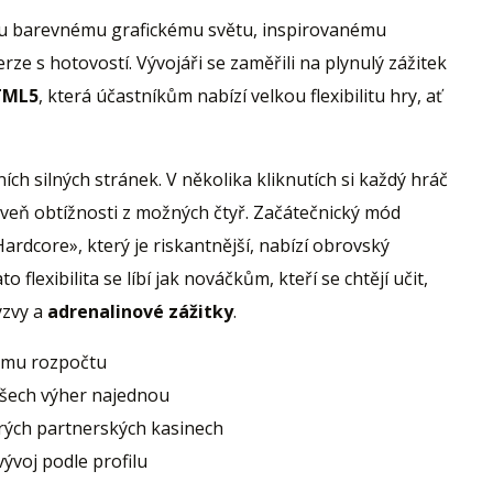
mu barevnému grafickému světu, inspirovanému
ze s hotovostí. Vývojáři se zaměřili na plynulý zážitek
TML5
, která účastníkům nabízí velkou flexibilitu hry, ať
vních silných stránek. V několika kliknutích si každý hráč
oveň obtížnosti z možných čtyř. Začátečnický mód
rdcore», který je riskantnější, nabízí obrovský
o flexibilita se líbí jak nováčkům, kteří se chtějí učit,
ýzvy a
adrenalinové zážitky
.
ému rozpočtu
všech výher najednou
rých partnerských kasinech
ývoj podle profilu