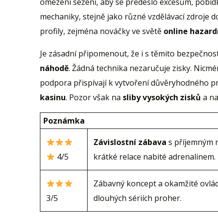
omezení sezení, aby se předešlo excesům, pobíd
mechaniky, stejně jako různé vzdělávací zdroje 
profily, zejména nováčky ve světě
online hazard
Je zásadní připomenout, že i s těmito bezpečnos
náhodě
. Žádná technika nezaručuje zisky. Nicmé
podpora přispívají k vytvoření důvěryhodného pr
kasinu
. Pozor však na
sliby vysokých zisků
a na
Poznámka
Závislostní zábava
s příjemným r
4/5
krátké relace nabité adrenalinem.
Zábavný koncept a okamžité ovlád
3/5
dlouhých sériích proher.