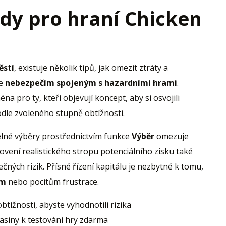
ady pro hraní Chicken
ěstí
, existuje několik tipů, jak omezit ztráty a
te
nebezpečím spojeným s hazardními hrami
.
éna pro ty, kteří objevují koncept, aby si osvojili
odle zvoleného stupně obtížnosti.
elné výběry prostřednictvím funkce
Výběr
omezuje
ovení realistického stropu potenciálního zisku také
ných rizik. Přísné řízení kapitálu je nezbytné k tomu,
em
nebo pocitům frustrace.
tížnosti, abyste vyhodnotili rizika
asiny k testování hry zdarma