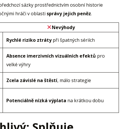
předchozí sázky prostřednictvím osobní historie
čnými hráči v oblasti
správy jejich peněz
.
Nevýhody
Rychlé riziko ztráty
při špatných sériích
Absence imerzivních vizuálních efektů
pro
velké výhry
Zcela závislé na štěstí
, málo strategie
Potenciálně nízká výplata
na krátkou dobu
livý: Splňuje