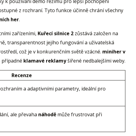
ky k používání demo režimu pro lepší pochopení
dostupné z rozhraní. Tyto funkce účinně chrání všechny
ních her
.
tními zařízeními,
Kuřecí silnice 2
zůstává založen na
ně, transparentnost jejího fungování a uživatelská
ostředí, což je v konkurenčním světě vzácné.
miniher v
 případné
klamavé reklamy
šířené nedbalejšími weby.
Recenze
ozhraním a adaptivními parametry, ideální pro
ání, ale převaha
náhodě
může frustrovat při