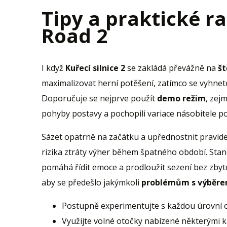
Tipy a praktické r
Road 2
I když
Kuřecí silnice 2
se zakládá převážně na
št
maximalizovat herní potěšení, zatímco se vyhne
Doporučuje se nejprve použít
demo režim
, zejm
pohyby postavy a pochopili variace násobitele p
Sázet opatrně na začátku a upřednostnit pravid
rizika ztráty výher během špatného období. Stan
pomáhá řídit emoce a prodloužit sezení bez zbyteč
aby se předešlo jakýmkoli
problémům s výběr
Postupně experimentujte s každou úrovní ob
Využijte volné otočky nabízené některými k