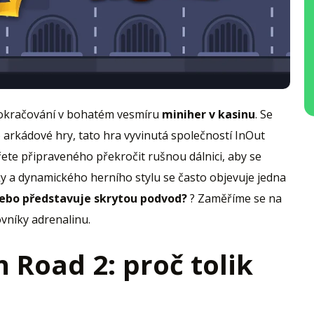
pokračování v bohatém vesmíru
miniher v kasinu
. Se
arkádové hry, tato hra vyvinutá společností InOut
te připraveného překročit rušnou dálnici, aby se
ky a dynamického herního stylu se často objevuje jedna
 nebo představuje skrytou podvod?
? Zaměříme se na
vníky adrenalinu.
 Road 2: proč tolik