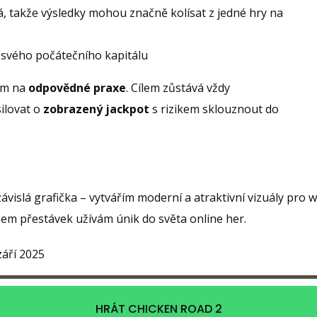
, takže výsledky mohou značně kolísat z jedné hry na
 svého počátečního kapitálu
dem na
odpovědné praxe
. Cílem zůstává vždy
ilovat o
zobrazený jackpot
s rizikem sklouznout do
ávislá grafička – vytvářím moderní a atraktivní vizuály pro w
em přestávek užívám únik do světa online her.
září 2025
HRÁT CHICKEN ROAD 2