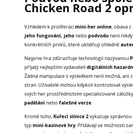
Chicken Road 2 opr
Vzhledem k proliferaci
mini-her online
, obava z
jeho fungování, jeho
nebo
podvodu
není nikdy
konkrétních prvků, které uklidňují ohledně
auten
Nejprve hra zdůrazňuje technologii nazývanou
P
přijatý nejlepšími vydavateli
digitálních hazardn
Žádná manipulace s výsledkem není možná, ani ze
stran. Uživatelé mohou kdykoli kontrolovat výs
svých her prostřednictvím specializované záložky
padělání
nebo
falešné verze
.
Kromě toho,
Kuřecí silnice 2
vykazuje správnou 
typ
mini-kasinové hry
. Přidávají se možnosti 