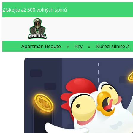
Získejte až 500 volných spinů
Apartmán Beaute
»
Hry
»
Kuřecí silnice 2