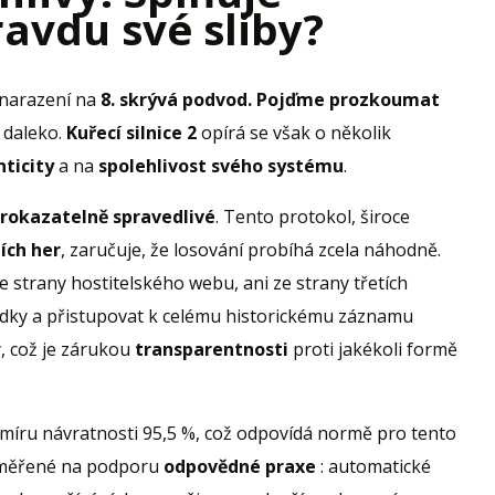
avdu své sliby?
 narazení na
8. skrývá podvod. Pojďme prozkoumat
 daleko.
Kuřecí silnice 2
opírá se však o několik
ticity
a na
spolehlivost svého systému
.
rokazatelně spravedlivé
. Tento protokol, široce
ích her
, zaručuje, že losování probíhá zcela náhodně.
 strany hostitelského webu, ani ze strany třetích
ledky a přistupovat k celému historickému záznamu
, což je zárukou
transparentnosti
proti jakékoli formě
míru návratnosti 95,5 %, což odpovídá normě pro tento
zaměřené na podporu
odpovědné praxe
: automatické