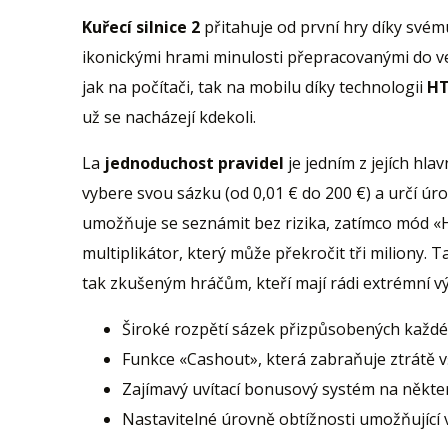
Kuřecí silnice 2
přitahuje od první hry díky své
ikonickými hrami minulosti přepracovanými do ver
jak na počítači, tak na mobilu díky technologii
H
už se nacházejí kdekoli.
La
jednoduchost pravidel
je jedním z jejích hla
vybere svou sázku (od 0,01 € do 200 €) a určí úr
umožňuje se seznámit bez rizika, zatímco mód «Ha
multiplikátor, který může překročit tři miliony. Tat
tak zkušeným hráčům, kteří mají rádi extrémní v
Široké rozpětí sázek přizpůsobených každ
Funkce «Cashout», která zabraňuje ztrátě 
Zajímavý uvítací bonusový systém na někte
Nastavitelné úrovně obtížnosti umožňující v