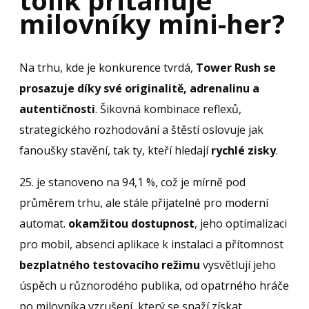
tolik přitahuje
milovníky mini-her?
Na trhu, kde je konkurence tvrdá,
Tower Rush se
prosazuje díky své originalitě, adrenalinu a
autentičnosti
. Šikovná kombinace reflexů,
strategického rozhodování a štěstí oslovuje jak
fanoušky stavění, tak ty, kteří hledají
rychlé zisky
.
25. je stanoveno na 94,1 %, což je mírně pod
průměrem trhu, ale stále přijatelné pro moderní
automat.
okamžitou dostupnost
, jeho optimalizaci
pro mobil, absenci aplikace k instalaci a přítomnost
bezplatného testovacího režimu
vysvětlují jeho
úspěch u různorodého publika, od opatrného hráče
po milovníka vzrušení, který se snaží získat