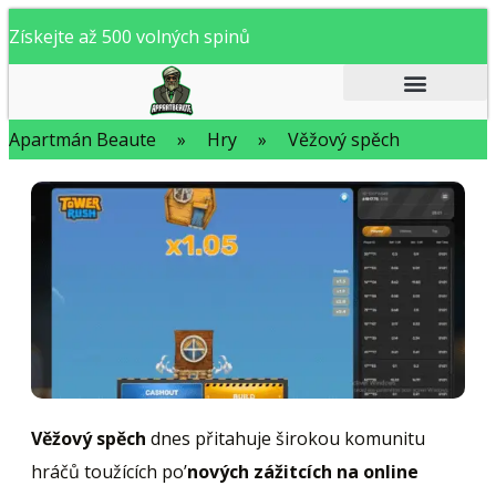
Získejte až 500 volných spinů
NEJLEPŠÍ HAZARDNÍ HRY
Apartmán Beaute
»
Hry
»
Věžový spěch
Věžový spěch
dnes přitahuje širokou komunitu
hráčů toužících po’
nových zážitcích na online