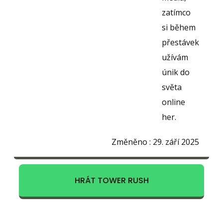
zatímco
si během
přestávek
užívám
únik do
světa
online
her.
Změněno :
29. září 2025
HRÁT TOWER RUSH