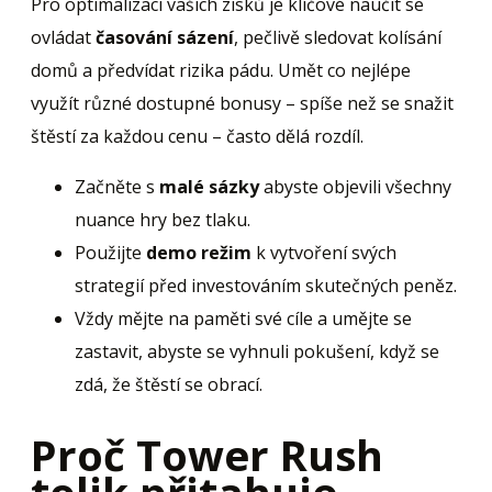
Pro optimalizaci vašich zisků je klíčové naučit se
ovládat
časování sázení
, pečlivě sledovat kolísání
domů a předvídat rizika pádu. Umět co nejlépe
využít různé dostupné bonusy – spíše než se snažit
štěstí za každou cenu – často dělá rozdíl.
Začněte s
malé sázky
abyste objevili všechny
nuance hry bez tlaku.
Použijte
demo režim
k vytvoření svých
strategií před investováním skutečných peněz.
Vždy mějte na paměti své cíle a umějte se
zastavit, abyste se vyhnuli pokušení, když se
zdá, že štěstí se obrací.
Proč Tower Rush