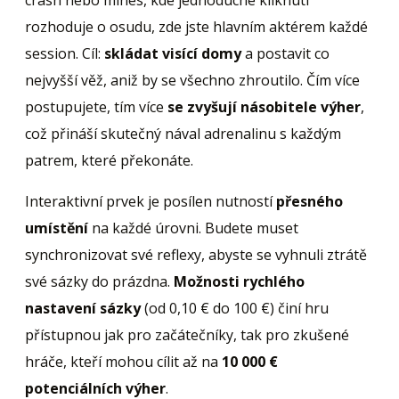
rozhoduje o osudu, zde jste hlavním aktérem každé
session. Cíl:
skládat visící domy
a postavit co
nejvyšší věž, aniž by se všechno zhroutilo. Čím více
postupujete, tím více
se zvyšují násobitele výher
,
což přináší skutečný nával adrenalinu s každým
patrem, které překonáte.
Interaktivní prvek je posílen nutností
přesného
umístění
na každé úrovni. Budete muset
synchronizovat své reflexy, abyste se vyhnuli ztrátě
své sázky do prázdna.
Možnosti rychlého
nastavení sázky
(od 0,10 € do 100 €) činí hru
přístupnou jak pro začátečníky, tak pro zkušené
hráče, kteří mohou cílit až na
10 000 €
potenciálních výher
.