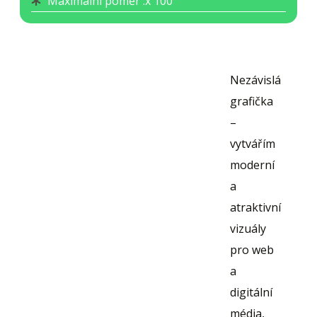
Maximální poměr :
x 100
Nezávislá
grafička
–
vytvářím
moderní
a
atraktivní
vizuály
pro web
a
digitální
média,