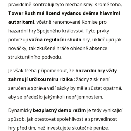
pravidelně kontrolují tyto mechanismy. Kromě toho,
Tower Rush má licenci vydanou dvěma hlavními
autoritami
, včetně renomované Komise pro
hazardní hry Spojeného království. Tyto prvky
potvrzují
vážná regulační shoda
hry, uklidňující jak
nováčky, tak zkušené hráče ohledně absence
strukturálního podvodu.
Je však třeba připomenout, že
hazardní hry vždy
zahrnují určitou míru rizika
: žádný zisk není
zaručen a správa vaší sázky by měla zůstat opatrná,
aby se předešlo jakýmkoli nepříjemnostem.
Dynamický
bezplatný demo režim
je tedy vynikající
způsob, jak otestovat spolehlivost a spravedlnost
hry před tím, než investujete skutečné peníze.