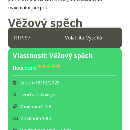
maximální jackpot.
Věžový spěch
RTP: 97
Volatilita: Vysoká
Vlastnosti: Věžový spěch
Hodnocení:
Datum:
19/12/2025
Tvorba:
Galaxsys
Minimum:
0,10€
Maximum:
100€