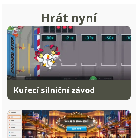
Hrát nyní
Kuřecí silniční závod