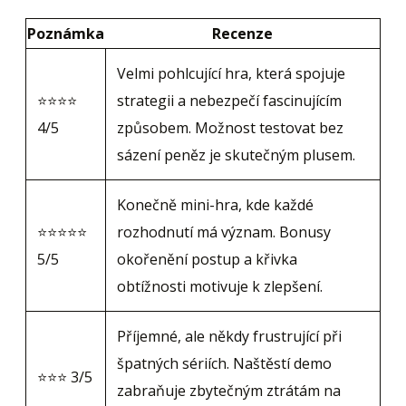
Poznámka
Recenze
Velmi pohlcující hra, která spojuje
⭐⭐⭐⭐
strategii a nebezpečí fascinujícím
4/5
způsobem. Možnost testovat bez
sázení peněz je skutečným plusem.
Konečně mini-hra, kde každé
⭐⭐⭐⭐⭐
rozhodnutí má význam. Bonusy
5/5
okořenění postup a křivka
obtížnosti motivuje k zlepšení.
Příjemné, ale někdy frustrující při
špatných sériích. Naštěstí demo
⭐⭐⭐ 3/5
zabraňuje zbytečným ztrátám na