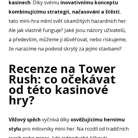
kasinech
. Díky svému
inovativnímu konceptu
kombinujícímu strategii, načasování a štěstí
,
tato mini-hra mění svět okamžitých hazardních her.
Ale jak vlastně funguje? Jaké jsou názory uživatelů,
a především, můžeme jí důvěřovat, nebo riskujeme,
že narazíme na podvod skrytý za jejími stavbami?
Recenze na Tower
Rush: co očekávat
od této kasinové
hry?
Věžový spěch
vyčnívá díky
osvěžujícímu hernímu
stylu
pro milovníky mini-her. Na rozdíl od tradičních
crash nebo mines, kde jednoduché kliknutí