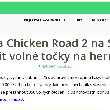
NEJLEPŠÍ HAZARDNÍ HRY
HRY
KONTAKT
a Chicken Road 2 na 
t volné točky na hern
Duben 16, 2026
 byl vydán v dubnu 2025 s 30 úrovněmi v režimu Easy, multi
0 000 EUR na kolo. Typ hry, kde učení mechanik s vlastními
může přesáhnout 350 volných otočení, plus hotovostní bonus n
řecí silnice 2
.