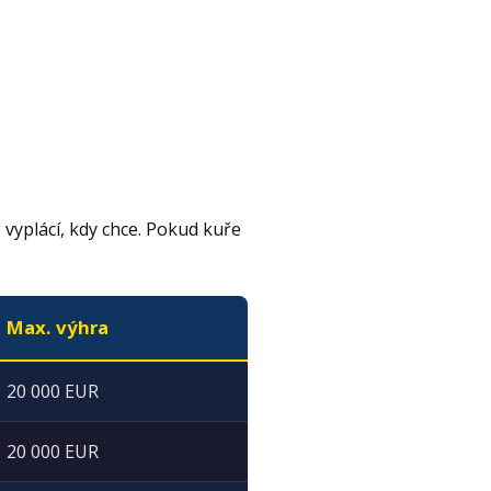
vyplácí, kdy chce. Pokud kuře
Max. výhra
20 000 EUR
20 000 EUR