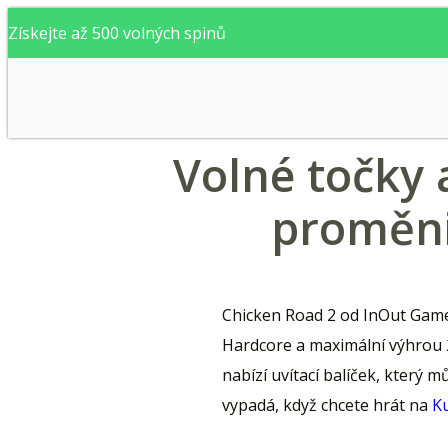
Získejte až 500 volných spinů
Volné točky 
proměni
Chicken Road 2 od InOut Games
Hardcore a maximální výhrou 2
nabízí uvítací balíček, který 
vypadá, když chcete hrát na
Ku