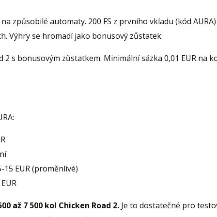
 na způsobilé automaty. 200 FS z prvního vkladu (kód AURA)
ech. Výhry se hromadí jako bonusový zůstatek.
d 2 s bonusovým zůstatkem. Minimální sázka 0,01 EUR na k
URA:
UR
ní
5-15 EUR (proměnlivé)
5 EUR
500 až 7 500 kol Chicken Road 2.
Je to dostatečné pro testo