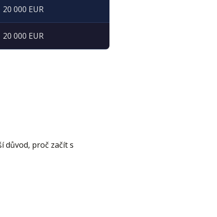
20 000 EUR
20 000 EUR
í důvod, proč začít s