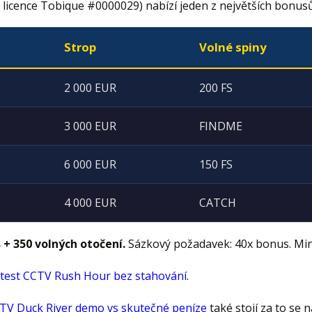
 licence Tobique #0000029) nabízí jeden z největších bonusů
Strop
Volné spiny
2 000 EUR
200 FS
3 000 EUR
FINDME
6 000 EUR
150 FS
4 000 EUR
CATCH
 + 350 volných otočení.
Sázkový požadavek: 40x bonus. Mini
test CCTV Rush Hour bez stahování
.
TV Duck River demo vs skutečné peníze
také stojí za to se n