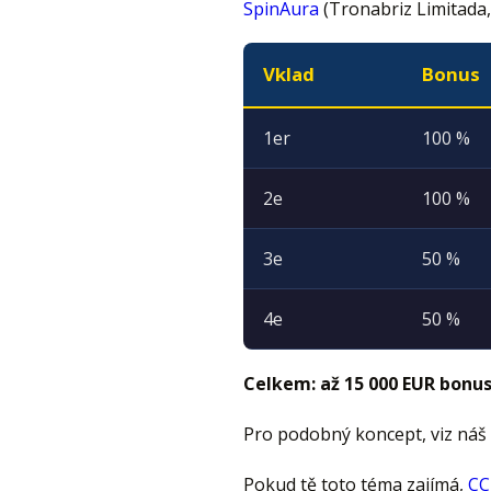
SpinAura
(Tronabriz Limitada,
Vklad
Bonus
1er
100 %
2e
100 %
3e
50 %
4e
50 %
Celkem: až 15 000 EUR bonus
Pro podobný koncept, viz náš
Pokud tě toto téma zajímá,
CC