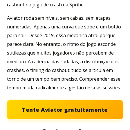
cashout no jogo de crash da Spribe.
Aviator roda sem níveis, sem caixas, sem etapas
numeradas. Apenas uma curva que sobe e um botão
para sair. Desde 2019, essa mecânica atrai porque
parece clara. No entanto, o ritmo do jogo esconde
sutilezas que muitos jogadores não percebem de
imediato. A cadência das rodadas, a distribuição dos
crashes, o timing do cashout: tudo se articula em
torno de um tempo bem preciso. Compreender esse
tempo muda radicalmente a gestão de suas sessões.
Tente Aviator gratuitamente