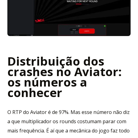
Distribuição dos
crashes no Aviator:
os números a
conhecer
O RTP do Aviator é de 97%. Mas esse número não diz
a que multiplicador os rounds costumam parar com
mais frequência. É aí que a mecânica do jogo faz todo