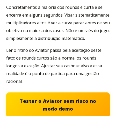
Concretamente: a maioria dos rounds é curta e se
encerra em alguns segundos. Visar sistematicamente
multiplicadores altos é ver a curva parar antes de seu
objetivo na maioria dos casos. Não é um viés do jogo,
simplesmente a distribuição matemática.
Ler o ritmo do Aviator passa pela aceitação deste
fato: os rounds curtos são a norma, os rounds
longos a exceção. Ajustar seu cashout alvo a essa
realidade é o ponto de partida para uma gestão
racional.
Testar o Aviator sem risco no
modo demo