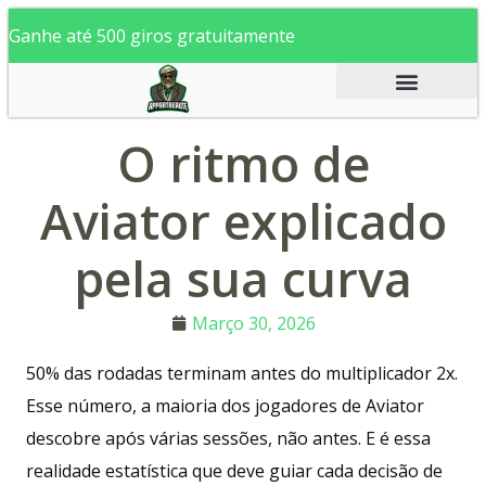
Ganhe até 500 giros gratuitamente
O ritmo de
Aviator explicado
pela sua curva
Março 30, 2026
50% das rodadas terminam antes do multiplicador 2x.
Esse número, a maioria dos jogadores de Aviator
descobre após várias sessões, não antes. E é essa
realidade estatística que deve guiar cada decisão de