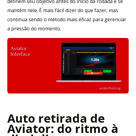
definem seu objetivo antes do início da rodada e se
mantêm nele. É mais fácil dizer do que fazer, mas
continua sendo o método mais eficaz para gerenciar
a pressão do momento.
Auto retirada de
Aviator: do ritmo à