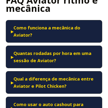
FAQ Aviator ritmo e
mecânica
Como funciona a mecânica do
▸
Aviator?
Quantas rodadas por hora em uma
▸
sessão de Aviator?
Qual a diferença de mecânica entre
▸
Aviator e Pilot Chicken?
Como usar o auto cashout para
▸