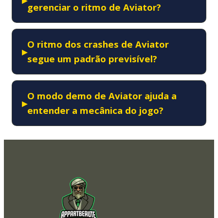
gerenciar o ritmo de Aviator?
O ritmo dos crashes de Aviator
▸
segue um padrão previsível?
O modo demo de Aviator ajuda a
▸
entender a mecânica do jogo?