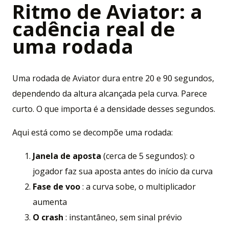
Ritmo de Aviator: a
cadência real de
uma rodada
Uma rodada de Aviator dura entre 20 e 90 segundos,
dependendo da altura alcançada pela curva. Parece
curto. O que importa é a densidade desses segundos.
Aqui está como se decompõe uma rodada:
Janela de aposta
(cerca de 5 segundos): o
jogador faz sua aposta antes do início da curva
Fase de voo
: a curva sobe, o multiplicador
aumenta
O crash
: instantâneo, sem sinal prévio