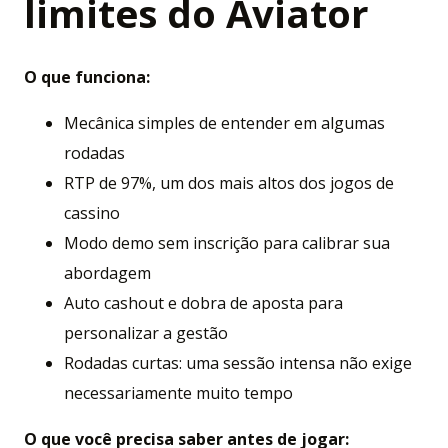
limites do Aviator
O que funciona:
Mecânica simples de entender em algumas
rodadas
RTP de 97%, um dos mais altos dos jogos de
cassino
Modo demo sem inscrição para calibrar sua
abordagem
Auto cashout e dobra de aposta para
personalizar a gestão
Rodadas curtas: uma sessão intensa não exige
necessariamente muito tempo
O que você precisa saber antes de jogar: