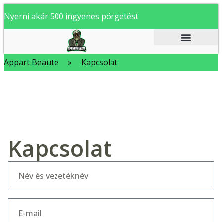
Nyerni akár 500 ingyenes pörgetést
Appart Beaute
»
Kapcsolat
Kapcsolat