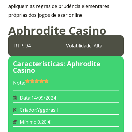
apliquem as regras de prudência elementares
próprias dos jogos de azar online.
Aphrodite Casino
RTP: 94
Volatilidade: Alta
Características: Aphrodite
Casino
Nota:
Data:
14/09/2024
Criador:
Yggdrasil
Mínimo:
0,20 €