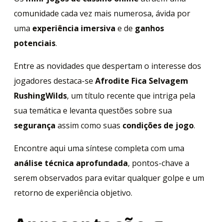
comunidade cada vez mais numerosa, ávida por
uma
experiência imersiva
e de
ganhos
potenciais
.
Entre as novidades que despertam o interesse dos
jogadores destaca-se
Afrodite Fica Selvagem
RushingWilds
, um título recente que intriga pela
sua temática e levanta questões sobre sua
segurança
assim como suas
condições de jogo
.
Encontre aqui uma síntese completa com uma
análise técnica aprofundada
, pontos-chave a
serem observados para evitar qualquer golpe e um
retorno de experiência objetivo.