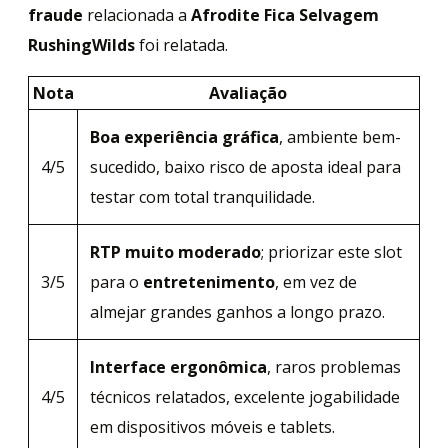
fraude
relacionada a
Afrodite Fica Selvagem
RushingWilds
foi relatada.
Nota
Avaliação
Boa experiência gráfica
, ambiente bem-
4/5
sucedido, baixo risco de aposta ideal para
testar com total tranquilidade.
RTP muito moderado
; priorizar este slot
3/5
para o
entretenimento
, em vez de
almejar grandes ganhos a longo prazo.
Interface ergonômica
, raros problemas
4/5
técnicos relatados, excelente jogabilidade
em dispositivos móveis e tablets.