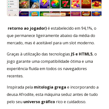
retorno ao jogador)
é estabelecido em 94,1%, o
que permanece ligeiramente abaixo da média do
mercado, mas é aceitável para um slot moderno.
Graças à utilização das tecnologias
JS e HTML5
, o
jogo garante uma compatibilidade ótima e uma
experiência fluida em todos os navegadores
recentes.
Inspirada pela
mitologia grega
e incorporando a
deusa Afrodite, esta máquina seduz antes de tudo
pelo seu
universo gráfico
rico e cuidadoso.