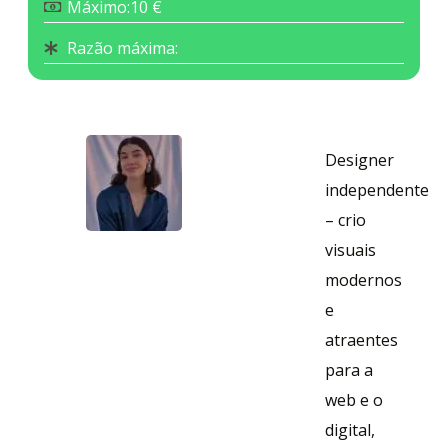
Máximo:
10 €
Razão máxima:
Designer
independente
– crio
visuais
modernos
e
atraentes
para a
web e o
digital,