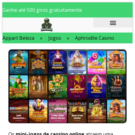
Ganhe até 500 giros gratuitamente
Appart Beleza
»
Jogos
»
Aphrodite Casino
Os
mini-jogos de cassino online
atraem uma