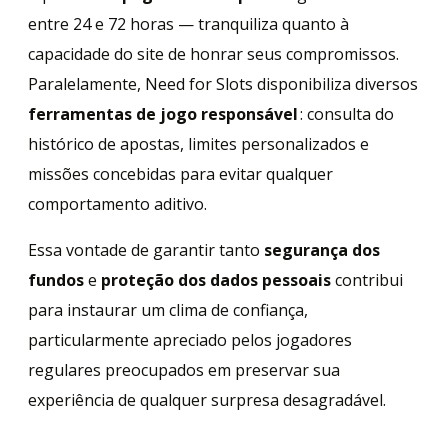
entre 24 e 72 horas — tranquiliza quanto à
capacidade do site de honrar seus compromissos.
Paralelamente, Need for Slots disponibiliza diversos
ferramentas de jogo responsável
: consulta do
histórico de apostas, limites personalizados e
missões concebidas para evitar qualquer
comportamento aditivo.
Essa vontade de garantir tanto
segurança dos
fundos
e
proteção dos dados pessoais
contribui
para instaurar um clima de confiança,
particularmente apreciado pelos jogadores
regulares preocupados em preservar sua
experiência de qualquer surpresa desagradável.