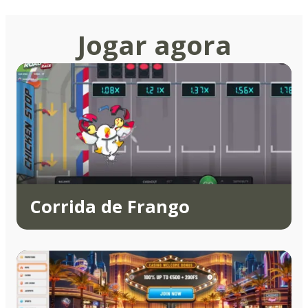
Jogar agora
Corrida de Frango