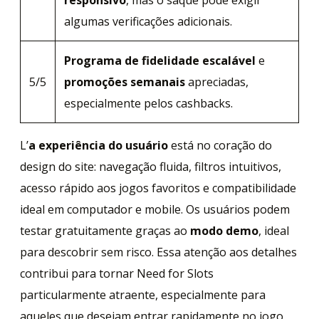
algumas verificações adicionais.
Programa de fidelidade escalável
e
5/5
promoções semanais
apreciadas,
especialmente pelos cashbacks.
L’
a experiência do usuário
está no coração do
design do site: navegação fluida, filtros intuitivos,
acesso rápido aos jogos favoritos e compatibilidade
ideal em computador e mobile. Os usuários podem
testar gratuitamente graças ao
modo demo
, ideal
para descobrir sem risco. Essa atenção aos detalhes
contribui para tornar Need for Slots
particularmente atraente, especialmente para
aqueles que desejam entrar rapidamente no jogo