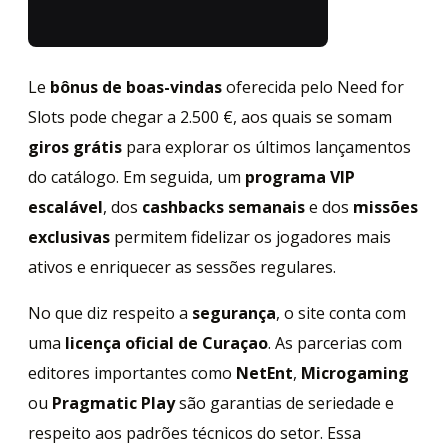
Le
bônus de boas-vindas
oferecida pelo Need for
Slots pode chegar a 2.500 €, aos quais se somam
giros grátis
para explorar os últimos lançamentos
do catálogo. Em seguida, um
programa VIP
escalável
, dos
cashbacks semanais
e dos
missões
exclusivas
permitem fidelizar os jogadores mais
ativos e enriquecer as sessões regulares.
No que diz respeito a
segurança
, o site conta com
uma
licença oficial de Curaçao
. As parcerias com
editores importantes como
NetEnt
,
Microgaming
ou
Pragmatic Play
são garantias de seriedade e
respeito aos padrões técnicos do setor. Essa