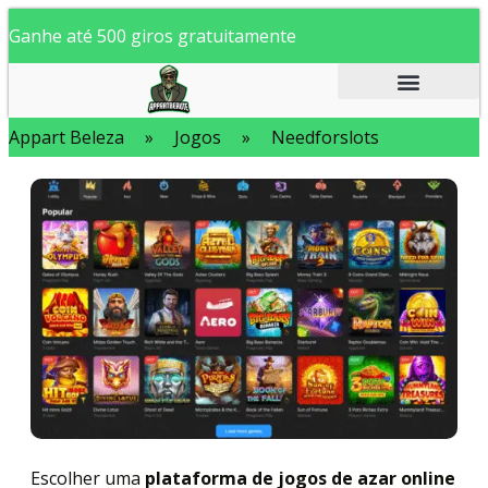
Ganhe até 500 giros gratuitamente
Appart Beleza
»
Jogos
»
Needforslots
Escolher uma
plataforma de jogos de azar online