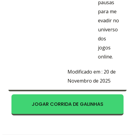
pausas
para me
evadir no
universo
dos
jogos
online.
Modificado em :
20 de
Novembro de 2025
JOGAR CORRIDA DE GALINHAS