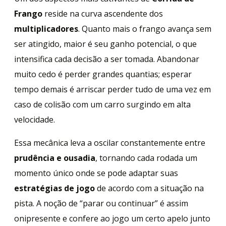
Frango
reside na curva ascendente dos
multiplicadores
. Quanto mais o frango avança sem
ser atingido, maior é seu ganho potencial, o que
intensifica cada decisão a ser tomada. Abandonar
muito cedo é perder grandes quantias; esperar
tempo demais é arriscar perder tudo de uma vez em
caso de colisão com um carro surgindo em alta
velocidade.
Essa mecânica leva a oscilar constantemente entre
prudência e ousadia
, tornando cada rodada um
momento único onde se pode adaptar suas
estratégias de jogo
de acordo com a situação na
pista. A noção de “parar ou continuar” é assim
onipresente e confere ao jogo um certo apelo junto