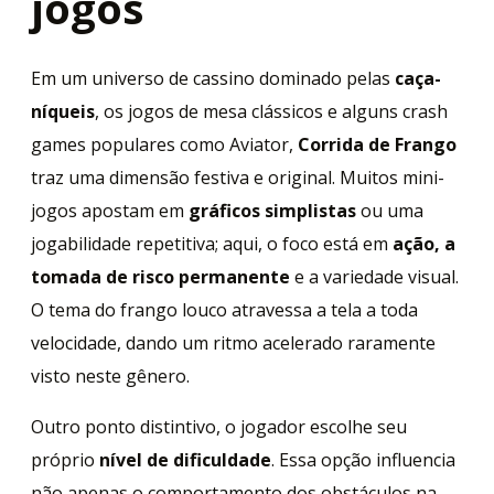
jogos
Em um universo de cassino dominado pelas
caça-
níqueis
, os jogos de mesa clássicos e alguns crash
games populares como Aviator,
Corrida de Frango
traz uma dimensão festiva e original. Muitos mini-
jogos apostam em
gráficos simplistas
ou uma
jogabilidade repetitiva; aqui, o foco está em
ação, a
tomada de risco permanente
e a variedade visual.
O tema do frango louco atravessa a tela a toda
velocidade, dando um ritmo acelerado raramente
visto neste gênero.
Outro ponto distintivo, o jogador escolhe seu
próprio
nível de dificuldade
. Essa opção influencia
não apenas o comportamento dos obstáculos na