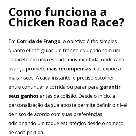
Como funciona a
Chicken Road Race?
Em
Corrida de Frango
, o objetivo é tão simples
quanto eficaz: guiar um frango equipado com um
capacete em uma estrada movimentada, onde cada
avanço promete mais
recompensas
mas expõe a
mais riscos. A cada instante, é preciso escolher
entre continuar a corrida ou parar para
garantir
seus ganhos
antes da colisão. Desde o início, a
personalização da sua aposta permite definir o nível
de risco de acordo com suas preferências,
adicionando um toque estratégico desde o começo
de cada partida.