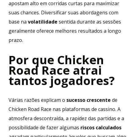
apostam alto em corridas curtas para maximizar
suas chances. Diversificar suas abordagens com
base na
volatilidade
sentida durante as sessões
geralmente oferece melhores resultados a longo
prazo.
Por que Chicken
Road Race atrai
tantos jogadores?
Várias razões explicam o
sucesso crescente
de
Chicken Road Race nas plataformas de cassino. A
atmosfera descontraída, a rapidez das partidas e a
possibilidade de fazer algumas
riscos calculados
agradam particularmente àqueles que buscam algo