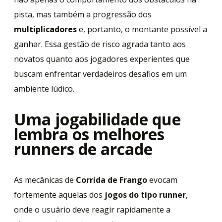
pista, mas também a progressão dos
multiplicadores
e, portanto, o montante possível a
ganhar. Essa gestão de risco agrada tanto aos
novatos quanto aos jogadores experientes que
buscam enfrentar verdadeiros desafios em um
ambiente lúdico.
Uma jogabilidade que
lembra os melhores
runners de arcade
As mecânicas de
Corrida de Frango
evocam
fortemente aquelas dos
jogos do tipo runner
,
onde o usuário deve reagir rapidamente a