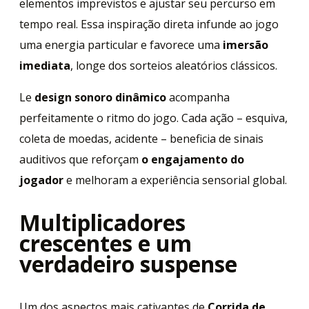
elementos imprevistos e ajustar seu percurso em
tempo real. Essa inspiração direta infunde ao jogo
uma energia particular e favorece uma
imersão
imediata
, longe dos sorteios aleatórios clássicos.
Le
design sonoro dinâmico
acompanha
perfeitamente o ritmo do jogo. Cada ação – esquiva,
coleta de moedas, acidente – beneficia de sinais
auditivos que reforçam
o engajamento do
jogador
e melhoram a experiência sensorial global.
Multiplicadores
crescentes e um
verdadeiro suspense
Um dos aspectos mais cativantes de
Corrida de