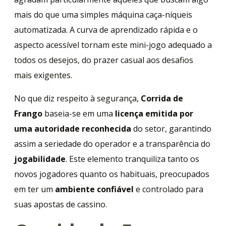
mais do que uma simples máquina caça-níqueis
automatizada. A curva de aprendizado rápida e o
aspecto acessível tornam este mini-jogo adequado a
todos os desejos, do prazer casual aos desafios
mais exigentes.
No que diz respeito à segurança,
Corrida de
Frango
baseia-se em uma
licença emitida por
uma autoridade reconhecida
do setor, garantindo
assim a seriedade do operador e a transparência do
jogabilidade
. Este elemento tranquiliza tanto os
novos jogadores quanto os habituais, preocupados
em ter um
ambiente confiável
e controlado para
suas apostas de cassino.