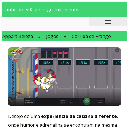
Ganhe até 500 giros gratuitamente
MELHORES JOGOS DE AZAR
Appart Beleza
»
Jogos
»
Corrida de Frango
Desejo de uma
experiência de cassino diferente
,
onde humor e adrenalina se encontram na mesma