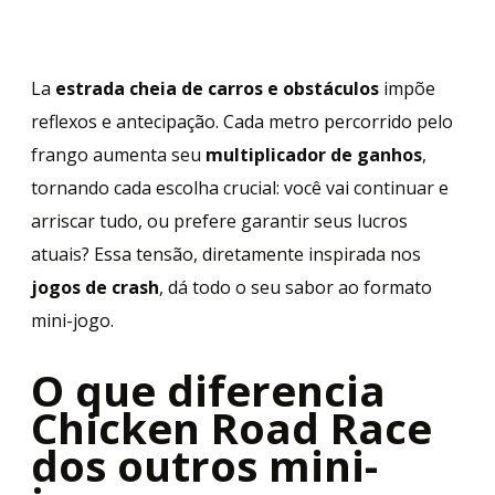
La
estrada cheia de carros e obstáculos
impõe
reflexos e antecipação. Cada metro percorrido pelo
frango aumenta seu
multiplicador de ganhos
,
tornando cada escolha crucial: você vai continuar e
arriscar tudo, ou prefere garantir seus lucros
atuais? Essa tensão, diretamente inspirada nos
jogos de crash
, dá todo o seu sabor ao formato
mini-jogo.
O que diferencia
Chicken Road Race
dos outros mini-